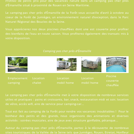
Profitez de petits prix pour des vacances nature dans un camping pas cher près
d'Émanville situé à proximité de Rouen en Seine Maritime.
Le camping pas cher près d'Émanville de la Forêt vous accueille d'avril à octobre au
coeur de la Forêt de Jumièges, un environnement naturel d'exception, dans le Parc
Naturel Régional des Boucles de la Seine.
Vous apprécierez nos deux
piscines
chauffées dont une est couverte pour profiter
des bienfaits de l'eau en toute saison. Vous profiterez également des transats mis à
votre disposition.
Camping pas cher près d'Émanville
Piscine
Emplacement
Location
Location
Location
couverte
camping
chalet
mobil home
mobil home
chauffée
Le camping pas cher près d'Émanville met à votre disposition de nombreux services
utiles et pratiques : pains et croissants, bar, snack, restauration midi et soir, location
de vélos, accès wifi, aire de service pour camping-car...
Tout est fait au
camping de la Forêt
pour rendre vos vacances inoubliables ! Pour le
bonheur des petits et des grands, nous organisons des animations et diverses
activités : soirées musicales, aire de jeux avec structure gonflable, pétanque...
Autour du camping pas cher près d'Émanville, partez à la découverte de nombreux
sites touristiques de la Vallée de la Seine tels que Jumièges, Rouen, Etretat, Honfleur