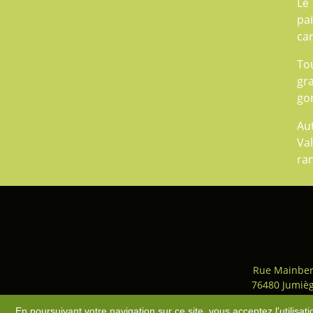
Le
pai
car
Tou
gr
gon
Au
Val
ra
Rue Mainber
76480 Jumiè
Accès
-
Plan du site
-
Mentio
En poursuivant votre navigation sur ce site, vous acceptez l'utilisa