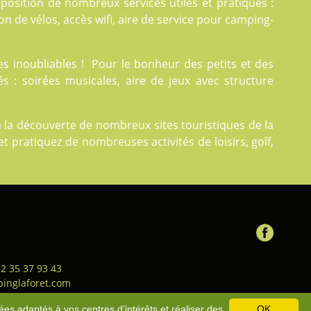
position de nombreux services utiles et pratiques :
ion de vélos, accès wifi, aire de service pour camping-
 inoubliables ! Pour le bonheur des petits et des
s : soirées musicales, aire de jeux avec structure
 la découverte de nombreux sites touristiques de la
et pratiquez de nombreuses activités de loisirs, golf,
 2 35 37 93 43
inglaforet.com
ion générale de vente
-
Bons
ées adaptés à vos centres d’intérêts et réaliser des
OK