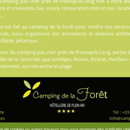
 camping pas cher près de Fresnay-le-Long met à votre dis
ns et croissants, bar, snack, restauration midi et soir, locat
...
t est fait au
camping de la Forêt
pour rendre vos vacances
ands, nous organisons des animations et diverses activité
flable, pétanque...
tour du camping pas cher près de Fresnay-le-Long, partez à
lée de la Seine tels que Jumièges, Rouen, Etretat, Honfleur 
ndonnées, accrobranche et plage.
te
Tél : +33
ges
info@camp
ns légales
-
Nos Flux RSS
-
Téléchargement
-
Politique de confidentialité
-
condit
tion de cookies ou autres traceurs pour vous proposer des publicités cibl