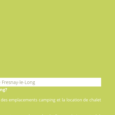
 Fresnay-le-Long
ong?
e des
emplacements camping
et la
location
de chalet