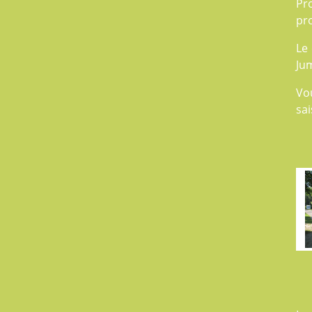
Pr
pr
Le 
Jum
Vo
sai