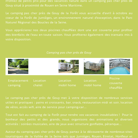
Profitez de petits prix pour des vacances nature dans un camping pas cher près de
Gouy situé à proximité de Rouen en Seine Maritime.
Le camping pas cher près de Gouy de la Forêt vous accueille d'avril à octobre au
coeur de la Forêt de Jumièges, un environnement naturel d'exception, dans le Parc
Naturel Régional des Boucles de la Seine.
Vous apprécierez nos deux
piscines
chauffées dont une est couverte pour profiter
des bienfaits de l'eau en toute saison. Vous profiterez également des transats mis à
votre disposition.
Camping pas cher près de Gouy
Piscine
Emplacement
Location
Location
Location
couverte
camping
chalet
mobil home
mobil home
chauffée
Le camping pas cher près de Gouy met à votre disposition de nombreux services
utiles et pratiques : pains et croissants, bar, snack, restauration midi et soir, location
de vélos, accès wifi, aire de service pour camping-car...
Tout est fait au
camping de la Forêt
pour rendre vos vacances inoubliables ! Pour le
bonheur des petits et des grands, nous organisons des animations et diverses
activités : soirées musicales, aire de jeux avec structure gonflable, pétanque...
Autour du camping pas cher près de Gouy, partez à la découverte de nombreux sites
touristiques de la Vallée de la Seine tels que Jumièges, Rouen, Etretat, Honfleur et