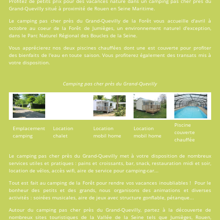
Profitez de petits prix pour des vacances nature dans un camping pas cher près du
Grand-Quevilly situé à proximité de Rouen en Seine Maritime.
Le camping pas cher près du Grand-Quevilly de la Forêt vous accueille d'avril à
octobre au coeur de la Forêt de Jumièges, un environnement naturel d'exception,
dans le Parc Naturel Régional des Boucles de la Seine.
Vous apprécierez nos deux
piscines
chauffées dont une est couverte pour profiter
des bienfaits de l'eau en toute saison. Vous profiterez également des transats mis à
votre disposition.
Camping pas cher près du Grand-Quevilly
Piscine
Emplacement
Location
Location
Location
couverte
camping
chalet
mobil home
mobil home
chauffée
Le camping pas cher près du Grand-Quevilly met à votre disposition de nombreux
services utiles et pratiques : pains et croissants, bar, snack, restauration midi et soir,
location de vélos, accès wifi, aire de service pour camping-car...
Tout est fait au
camping de la Forêt
pour rendre vos vacances inoubliables ! Pour le
bonheur des petits et des grands, nous organisons des animations et diverses
activités : soirées musicales, aire de jeux avec structure gonflable, pétanque...
Autour du camping pas cher près du Grand-Quevilly, partez à la découverte de
nombreux sites touristiques de la Vallée de la Seine tels que Jumièges, Rouen,