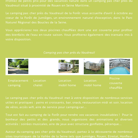
Profitez de petits prix pour des vacances nature dans un camping pas cher près du
Vaudreuil situé à proximité de Rouen en Seine Maritime.
Le camping pas cher près du Vaudreuil de la Forêt vous accueille d'avril à octobre au
coeur de la Forêt de Jumièges, un environnement naturel d'exception, dans le Parc
Naturel Régional des Boucles de la Seine.
Vous apprécierez nos deux
piscines
chauffées dont une est couverte pour profiter
des bienfaits de l'eau en toute saison. Vous profiterez également des transats mis à
votre disposition.
Camping pas cher près du Vaudreuil
Piscine
Emplacement
Location
Location
Location
couverte
camping
chalet
mobil home
mobil home
chauffée
Le camping pas cher près du Vaudreuil met à votre disposition de nombreux services
utiles et pratiques : pains et croissants, bar, snack, restauration midi et soir, location
de vélos, accès wifi, aire de service pour camping-car...
Tout est fait au
camping de la Forêt
pour rendre vos vacances inoubliables ! Pour le
bonheur des petits et des grands, nous organisons des animations et diverses
activités : soirées musicales, aire de jeux avec structure gonflable, pétanque...
Autour du camping pas cher près du Vaudreuil, partez à la découverte de nombreux
sites touristiques de la Vallée de la Seine tels que Jumièges, Rouen, Etretat, Honfleur