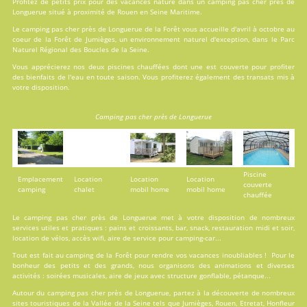
Profitez de petits prix pour des vacances nature dans un camping pas cher près de
Longuerue situé à proximité de Rouen en Seine Maritime.
Le camping pas cher près de Longuerue de la Forêt vous accueille d'avril à octobre au
coeur de la Forêt de Jumièges, un environnement naturel d'exception, dans le Parc
Naturel Régional des Boucles de la Seine.
Vous apprécierez nos deux
piscines
chauffées dont une est couverte pour profiter
des bienfaits de l'eau en toute saison. Vous profiterez également des transats mis à
votre disposition.
Camping pas cher près de Longuerue
Piscine
Emplacement
Location
Location
Location
couverte
camping
chalet
mobil home
mobil home
chauffée
Le camping pas cher près de Longuerue met à votre disposition de nombreux
services utiles et pratiques : pains et croissants, bar, snack, restauration midi et soir,
location de vélos, accès wifi, aire de service pour camping-car...
Tout est fait au
camping de la Forêt
pour rendre vos vacances inoubliables ! Pour le
bonheur des petits et des grands, nous organisons des animations et diverses
activités : soirées musicales, aire de jeux avec structure gonflable, pétanque...
Autour du camping pas cher près de Longuerue, partez à la découverte de nombreux
sites touristiques de la Vallée de la Seine tels que Jumièges, Rouen, Etretat, Honfleur