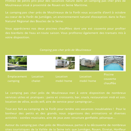
Profitez de petits prix pour des vacances nature dans un camping pas cher près de
Moulineaux situé à proximité de Rouen en Seine Maritime.
Le camping pas cher près de Moulineaux de la Forêt vous accueille d'avril à octobre
au coeur de la Forêt de Jumièges, un environnement naturel d'exception, dans le Parc
Naturel Régional des Boucles de la Seine.
Vous apprécierez nos deux
piscines
chauffées dont une est couverte pour profiter
des bienfaits de l'eau en toute saison. Vous profiterez également des transats mis à
votre disposition.
Camping pas cher près de Moulineaux
Piscine
Emplacement
Location
Location
Location
couverte
camping
chalet
mobil home
mobil home
chauffée
Le camping pas cher près de Moulineaux met à votre disposition de nombreux
services utiles et pratiques : pains et croissants, bar, snack, restauration midi et soir,
location de vélos, accès wifi, aire de service pour camping-car...
Tout est fait au
camping de la Forêt
pour rendre vos vacances inoubliables ! Pour le
bonheur des petits et des grands, nous organisons des animations et diverses
activités : soirées musicales, aire de jeux avec structure gonflable, pétanque...
Autour du camping pas cher près de Moulineaux, partez à la découverte de nombreux
sites touristiques de la Vallée de la Seine tels que Jumièges, Rouen, Etretat, Honfleur