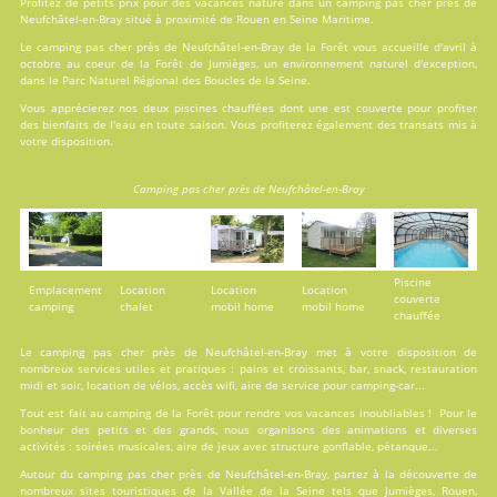
Profitez de petits prix pour des vacances nature dans un camping pas cher près de
Neufchâtel-en-Bray situé à proximité de Rouen en Seine Maritime.
Le camping pas cher près de Neufchâtel-en-Bray de la Forêt vous accueille d'avril à
octobre au coeur de la Forêt de Jumièges, un environnement naturel d'exception,
dans le Parc Naturel Régional des Boucles de la Seine.
Vous apprécierez nos deux
piscines
chauffées dont une est couverte pour profiter
des bienfaits de l'eau en toute saison. Vous profiterez également des transats mis à
votre disposition.
Camping pas cher près de Neufchâtel-en-Bray
Piscine
Emplacement
Location
Location
Location
couverte
camping
chalet
mobil home
mobil home
chauffée
Le camping pas cher près de Neufchâtel-en-Bray met à votre disposition de
nombreux services utiles et pratiques : pains et croissants, bar, snack, restauration
midi et soir, location de vélos, accès wifi, aire de service pour camping-car...
Tout est fait au
camping de la Forêt
pour rendre vos vacances inoubliables ! Pour le
bonheur des petits et des grands, nous organisons des animations et diverses
activités : soirées musicales, aire de jeux avec structure gonflable, pétanque...
Autour du camping pas cher près de Neufchâtel-en-Bray, partez à la découverte de
nombreux sites touristiques de la Vallée de la Seine tels que Jumièges, Rouen,