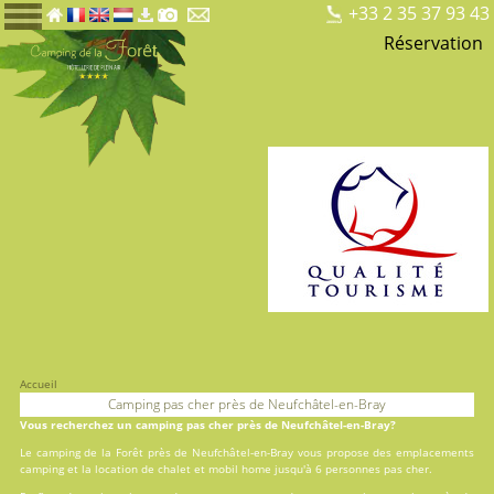
+33 2 35 37 93 43
Réservation
Accueil
Camping pas cher près de Neufchâtel-en-Bray
Vous recherchez un camping pas cher près de Neufchâtel-en-Bray?
Le camping de la Forêt près de Neufchâtel-en-Bray vous propose des
emplacements
camping
et la
location
de chalet et mobil home jusqu'à 6 personnes pas cher.