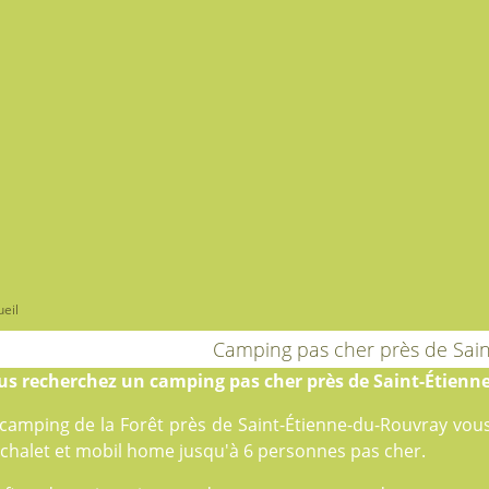
eil
Camping pas cher près de Sai
us recherchez un camping pas cher près de Saint-Étienn
 camping de la Forêt près de Saint-Étienne-du-Rouvray vo
 chalet et mobil home jusqu'à 6 personnes pas cher.