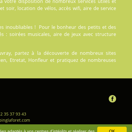
 votre disposition de nombreux services utiles et
t soir, location de vélos, accès wifi, aire de service
 inoubliables ! Pour le bonheur des petits et des
s : soirées musicales, aire de jeux avec structure
uvray, partez à la découverte de nombreux sites
ouen, Etretat, Honfleur et pratiquez de nombreuses
 2 35 37 93 43
inglaforet.com
ion générale de vente
-
Bons
ées adaptés à vos centres d’intérêts et réaliser des
OK