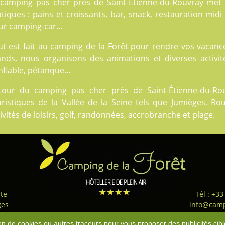
 camping pas cher près de Saint-Étienne-du-Rouvray met à
tiques : pains et croissants, bar, snack, restauration midi e
r camping-car...
t est fait au
camping de la Forêt
pour rendre vos vacances
ands, nous organisons des animations et diverses activité
flable, pétanque...
tour du camping pas cher près de Saint-Étienne-du-Ro
uristiques de la Vallée de la Seine tels que Jumièges, R
ivités de loisirs, golf, randonnées, accrobranche et plage.
te
Tél : +33
ges
info@camp
ns légales
-
Nos Flux RSS
-
Téléchargement
-
Politique de confidentialité
-
condit
tion de cookies ou autres traceurs pour vous proposer des publicités cibl