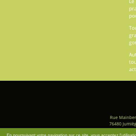
Le
pra
pou
Tou
gr
gon
Au
to
act
Rue Mainber
76480 Jumiè
Accès
-
Plan du site
-
Mentio
En poursuivant votre navigation sur ce site, vous acceptez l'utilisa