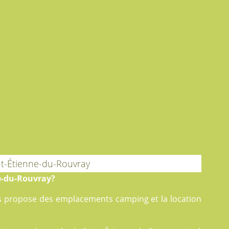
nt-Étienne-du-Rouvray
e-du-Rouvray?
us propose des
emplacements camping
et la
location