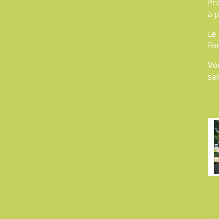
Pro
à 
Le 
For
Vo
sai