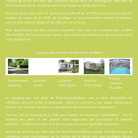
Profitez de petits prix pour des vacances nature dans un camping pas cher près de
Saint-Ouen-du-Breuil situé à proximité de Rouen en Seine Maritime.
Le camping pas cher près de Saint-Ouen-du-Breuil de la Forêt vous accueille d'avril à
octobre au coeur de la Forêt de Jumièges, un environnement naturel d'exception,
dans le Parc Naturel Régional des Boucles de la Seine.
Vous apprécierez nos deux
piscines
chauffées dont une est couverte pour profiter
des bienfaits de l'eau en toute saison. Vous profiterez également des transats mis à
votre disposition.
Camping pas cher près de Saint-Ouen-du-Breuil
Piscine
Emplacement
Location
Location
Location
couverte
camping
chalet
mobil home
mobil home
chauffée
Le camping pas cher près de Saint-Ouen-du-Breuil met à votre disposition de
nombreux services utiles et pratiques : pains et croissants, bar, snack, restauration
midi et soir, location de vélos, accès wifi, aire de service pour camping-car...
Tout est fait au
camping de la Forêt
pour rendre vos vacances inoubliables ! Pour le
bonheur des petits et des grands, nous organisons des animations et diverses
activités : soirées musicales, aire de jeux avec structure gonflable, pétanque...
Autour du camping pas cher près de Saint-Ouen-du-Breuil, partez à la découverte de
nombreux sites touristiques de la Vallée de la Seine tels que Jumièges, Rouen,