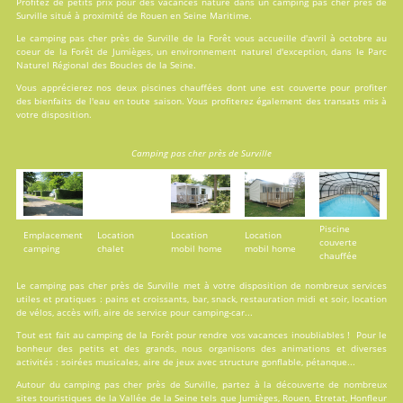
Profitez de petits prix pour des vacances nature dans un camping pas cher près de
Surville situé à proximité de Rouen en Seine Maritime.
Le camping pas cher près de Surville de la Forêt vous accueille d'avril à octobre au
coeur de la Forêt de Jumièges, un environnement naturel d'exception, dans le Parc
Naturel Régional des Boucles de la Seine.
Vous apprécierez nos deux
piscines
chauffées dont une est couverte pour profiter
des bienfaits de l'eau en toute saison. Vous profiterez également des transats mis à
votre disposition.
Camping pas cher près de Surville
Piscine
Emplacement
Location
Location
Location
couverte
camping
chalet
mobil home
mobil home
chauffée
Le camping pas cher près de Surville met à votre disposition de nombreux services
utiles et pratiques : pains et croissants, bar, snack, restauration midi et soir, location
de vélos, accès wifi, aire de service pour camping-car...
Tout est fait au
camping de la Forêt
pour rendre vos vacances inoubliables ! Pour le
bonheur des petits et des grands, nous organisons des animations et diverses
activités : soirées musicales, aire de jeux avec structure gonflable, pétanque...
Autour du camping pas cher près de Surville, partez à la découverte de nombreux
sites touristiques de la Vallée de la Seine tels que Jumièges, Rouen, Etretat, Honfleur