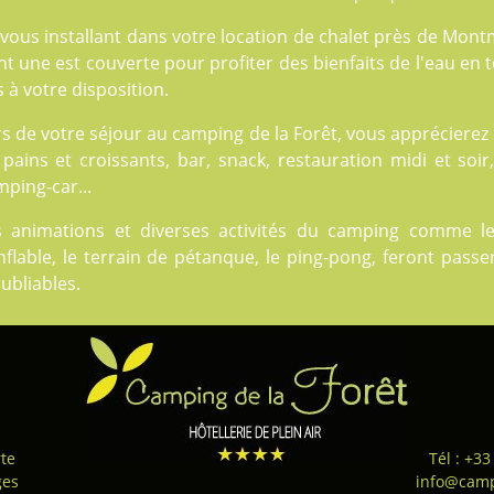
vous installant dans votre location de chalet près de Mont
t une est couverte pour profiter des bienfaits de l'eau en 
 à votre disposition.
rs de votre séjour au camping de la Forêt, vous appréciere
pains et croissants, bar, snack, restauration midi et soir,
ping-car...
s animations et diverses
activités
du camping comme les s
nflable, le terrain de pétanque, le ping-pong, feront pas
ubliables.
te
Tél : +33
ges
info@camp