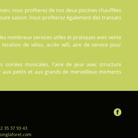
main, vous profiterez de nos deux
piscines
chauffées
toute saison. Vous profiterez également des transats
z les nombreux
services
utiles et pratiques avec vente
 location de vélos, accès wifi, aire de service pour
oirées musicales, l'aire de jeux avec structure
ser aux petits et aux grands de merveilleux moments
 2 35 37 93 43
inglaforet.com