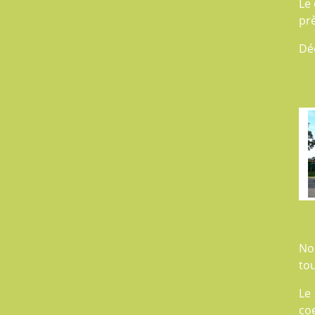
Le
pr
Dé
No
tou
Le
coe