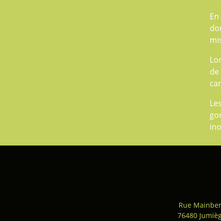
En 
don
mis
Lo
de 
cam
Le
go
ino
Rue Mainber
76480 Jumiè