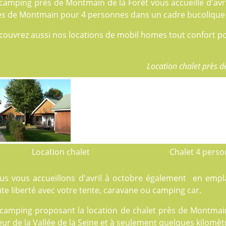
 camping près de Montmain de la Forêt vous accueille d'avr
ès de Montmain pour 4 personnes dans un cadre bucolique a
couvrez aussi nos locations de
mobil homes
tout confort po
Location chalet près 
Location chalet
Chalet 4 pers
us vous accueillons d'avril à octobre également en emp
te liberté avec votre tente, caravane ou camping car.
 camping proposant la location de chalet près de Montmain
ur de la Vallée de la Seine et à seulement quelques kilomètr