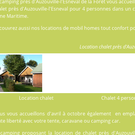
camping près d'Auzouville-l'Esneval de la Forêt vous accuei
alet près d'Auzouville-l'Esneval pour 4 personnes dans un 
ine Maritime.
couvrez aussi nos locations de
mobil homes
tout confort po
Location chalet près d'Auzo
Location chalet
Chalet 4 pers
us vous accueillons d'avril à octobre également en emp
te liberté avec votre tente, caravane ou camping car.
 camping proposant la location de chalet près d'Auzouvill