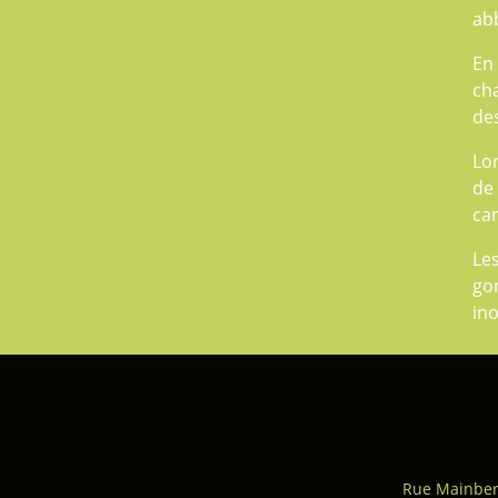
abb
En 
ch
des
Lo
de 
cam
Le
go
ino
Rue Mainber