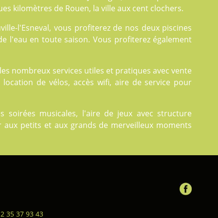
es kilomètres de Rouen, la ville aux cent clochers.
ville-l'Esneval, vous profiterez de nos deux
piscines
de l'eau en toute saison. Vous profiterez également
z les nombreux
services
utiles et pratiques avec vente
 location de vélos, accès wifi, aire de service pour
oirées musicales, l'aire de jeux avec structure
ser aux petits et aux grands de merveilleux moments
 2 35 37 93 43