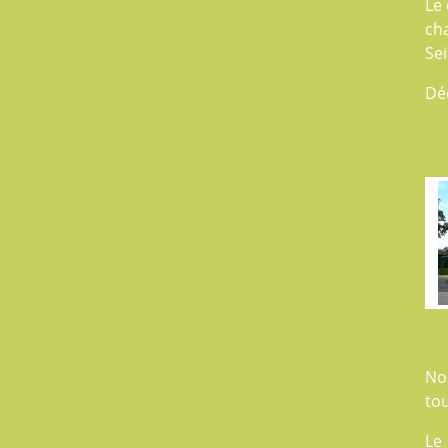
Le 
ch
Se
Dé
No
tou
Le