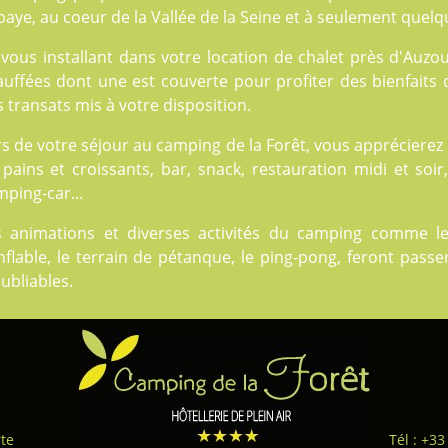
aye, au coeur de la Vallée de la Seine et à seulement quelqu
vous installant dans votre location de chalet près d'Auzou
auffées dont une est couverte pour profiter des bienfaits 
 transats mis à votre disposition.
rs de votre séjour au camping de la Forêt, vous appréciere
pains et croissants, bar, snack, restauration midi et soir,
ping-car...
s animations et diverses
activités
du camping comme les s
nflable, le terrain de pétanque, le ping-pong, feront pas
ubliables.
te
Tél : +33