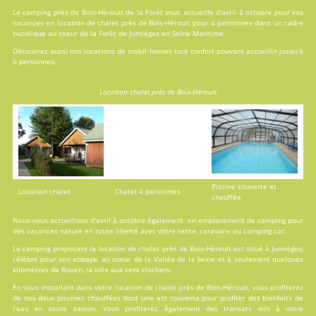
Le camping près de Bois-Héroult de la Forêt vous accueille d'avril à octobre pour vos
vacances en
location
de chalet près de Bois-Héroult pour 4 personnes dans un cadre
bucolique au coeur de la Forêt de Jumièges en Seine Maritime.
Découvrez aussi nos locations de
mobil homes
tout confort pouvant accueillir jusqu'à
6 personnes.
Location chalet près de Bois-Héroult
Piscine couverte et
Location chalet
Chalet 4 personnes
chauffée
Nous vous accueillons d'avril à octobre également en emplacement de camping pour
des vacances nature en toute liberté avec votre tente, caravane ou camping car.
Le camping proposant la location de chalet près de Bois-Héroult est situé à Jumièges,
célèbre pour son abbaye, au coeur de la Vallée de la Seine et à seulement quelques
kilomètres de Rouen, la ville aux cent clochers.
En vous installant dans votre location de chalet près de Bois-Héroult, vous profiterez
de nos deux
piscines
chauffées dont une est couverte pour profiter des bienfaits de
l'eau en toute saison. Vous profiterez également des transats mis à votre