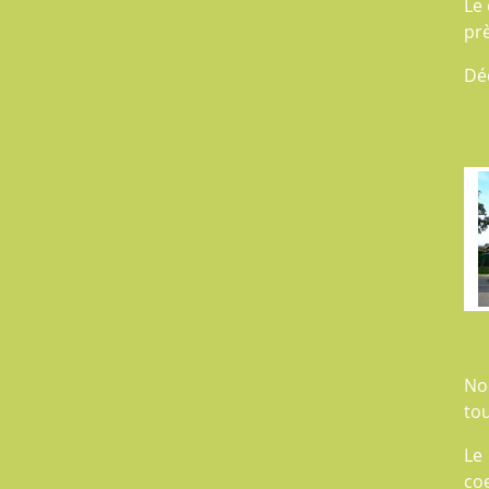
Le 
pr
Dé
No
tou
Le
coe