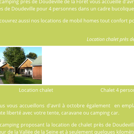
camping près de Doudeville de la Forêt vous accueille d'av
ès de Doudeville pour 4 personnes dans un cadre bucolique 
couvrez aussi nos locations de
mobil homes
tout confort po
Location chalet près d
Location chalet
Chalet 4 pers
us vous accueillons d'avril à octobre également en emp
te liberté avec votre tente, caravane ou camping car.
 camping proposant la location de chalet près de Doudevill
ur de la Vallée de la Seine et à seulement quelques kilomètr