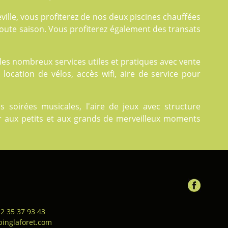
ville, vous profiterez de nos deux
piscines
chauffées
toute saison. Vous profiterez également des transats
z les nombreux
services
utiles et pratiques avec vente
 location de vélos, accès wifi, aire de service pour
oirées musicales, l'aire de jeux avec structure
ser aux petits et aux grands de merveilleux moments
 2 35 37 93 43
inglaforet.com