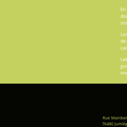
En 
don
mis
Lo
de 
cam
Le
go
ino
Rue Mainber
76480 Jumiè