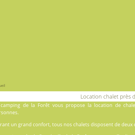
eil
Location chalet près 
e
camping de la Forêt
vous propose la location de chalet
rsonnes.
rant un grand confort, tous nos chalets disposent de deux 