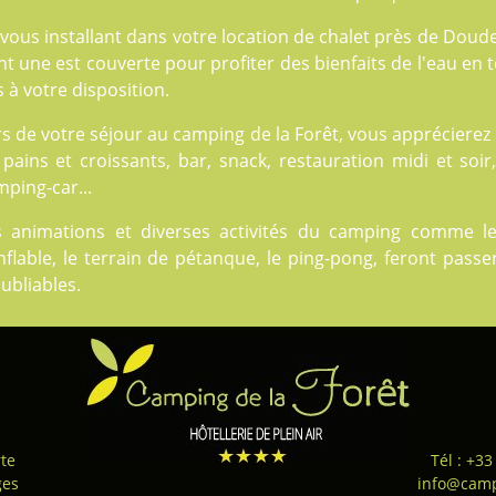
vous installant dans votre location de chalet près de Doude
t une est couverte pour profiter des bienfaits de l'eau en 
 à votre disposition.
rs de votre séjour au camping de la Forêt, vous appréciere
pains et croissants, bar, snack, restauration midi et soir,
ping-car...
s animations et diverses
activités
du camping comme les s
nflable, le terrain de pétanque, le ping-pong, feront pas
ubliables.
te
Tél : +33
ges
info@camp