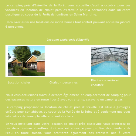
Le camping près d'Esteville de la Forêt vous accueille d'avril à octobre pour vos
vacances en
location
de chalet près d'Esteville pour 4 personnes dans un cadre
bucolique au coeur de la Forêt de Jumièges en Seine Maritime.
Découvrez aussi nos locations de
mobil homes
tout confort pouvant accueillir jusqu'à
6 personnes.
Location chalet près d'Esteville
Piscine couverte et
Location chalet
Chalet 4 personnes
chauffée
Nous vous accueillons d'avril à octobre également en emplacement de camping pour
des vacances nature en toute liberté avec votre tente, caravane ou camping car.
Le camping proposant la location de chalet près d'Esteville est situé à Jumièges,
célèbre pour son abbaye, au coeur de la Vallée de la Seine et à seulement quelques
kilomètres de Rouen, la ville aux cent clochers.
En vous installant dans votre location de chalet près d'Esteville, vous profiterez de
nos deux
piscines
chauffées dont une est couverte pour profiter des bienfaits de
l'eau en toute saison. Vous profiterez également des transats mis à votre