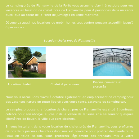
Le camping près de Flamanville de la Forêt vous accueille d'avril à octobre pour vos
vacances en
location
de chalet près de Flamanville pour 4 personnes dans un cadre
bucolique au coeur de la Forêt de Jumièges en Seine Maritime.
Découvrez aussi nos locations de
mobil homes
tout confort pouvant accueillir jusqu'à
6 personnes.
Location chalet près de Flamanville
Piscine couverte et
Location chalet
Chalet 4 personnes
chauffée
Nous vous accueillons d'avril à octobre également en emplacement de camping pour
des vacances nature en toute liberté avec votre tente, caravane ou camping car.
Le camping proposant la location de chalet près de Flamanville est situé à Jumièges,
célèbre pour son abbaye, au coeur de la Vallée de la Seine et à seulement quelques
kilomètres de Rouen, la ville aux cent clochers.
En vous installant dans votre location de chalet près de Flamanville, vous profiterez
de nos deux
piscines
chauffées dont une est couverte pour profiter des bienfaits de
l'eau en toute saison. Vous profiterez également des transats mis à votre