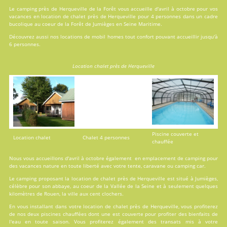
Le camping près de Herqueville de la Forêt vous accueille d'avril à octobre pour vos
vacances en
location
de chalet près de Herqueville pour 4 personnes dans un cadre
bucolique au coeur de la Forêt de Jumièges en Seine Maritime.
Découvrez aussi nos locations de
mobil homes
tout confort pouvant accueillir jusqu'à
6 personnes.
Location chalet près de Herqueville
Piscine couverte et
Location chalet
Chalet 4 personnes
chauffée
Nous vous accueillons d'avril à octobre également en emplacement de camping pour
des vacances nature en toute liberté avec votre tente, caravane ou camping car.
Le camping proposant la location de chalet près de Herqueville est situé à Jumièges,
célèbre pour son abbaye, au coeur de la Vallée de la Seine et à seulement quelques
kilomètres de Rouen, la ville aux cent clochers.
En vous installant dans votre location de chalet près de Herqueville, vous profiterez
de nos deux
piscines
chauffées dont une est couverte pour profiter des bienfaits de
l'eau en toute saison. Vous profiterez également des transats mis à votre