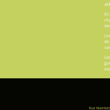
abb
En
ch
des
Lo
de 
cam
Le
go
ino
Rue Mainber