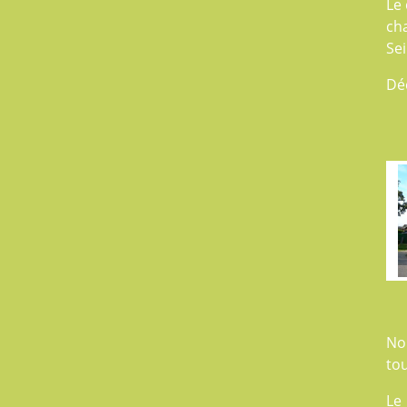
Le 
ch
Se
Dé
No
tou
Le