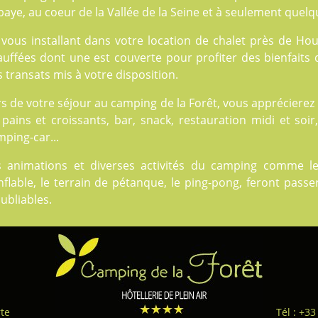
aye, au coeur de la Vallée de la Seine et à seulement quelqu
 vous installant dans votre location de chalet près de Hou
auffées dont une est couverte pour profiter des bienfaits 
 transats mis à votre disposition.
rs de votre séjour au camping de la Forêt, vous appréciere
pains et croissants, bar, snack, restauration midi et soir,
ping-car...
s animations et diverses
activités
du camping comme les s
nflable, le terrain de pétanque, le ping-pong, feront pas
ubliables.
te
Tél : +33