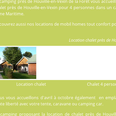
camping près de Houville-en-Vexin de la Forêt vous accueil
alet près de Houville-en-Vexin pour 4 personnes dans un c
ine Maritime.
couvrez aussi nos locations de
mobil homes
tout confort po
Location chalet près de Ho
Location chalet
Chalet 4 pers
us vous accueillons d'avril à octobre également en emp
te liberté avec votre tente, caravane ou camping car.
 camping proposant la location de chalet près de Houvill