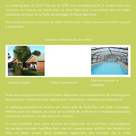
Le camping près du Gros-Theil de la Forêt vous accueille d'avril à octobre pour vos
vacances en
location
de chalet près du Gros-Theil pour 4 personnes dans un cadre
bucolique au coeur de la Forêt de Jumièges en Seine Maritime.
Découvrez aussi nos locations de
mobil homes
tout confort pouvant accueillir jusqu'à
6 personnes.
Location chalet près du Gros-Theil
Piscine couverte et
Location chalet
Chalet 4 personnes
chauffée
Nous vous accueillons d'avril à octobre également en emplacement de camping pour
des vacances nature en toute liberté avec votre tente, caravane ou camping car.
Le camping proposant la location de chalet près du Gros-Theil est situé à Jumièges,
célèbre pour son abbaye, au coeur de la Vallée de la Seine et à seulement quelques
kilomètres de Rouen, la ville aux cent clochers.
En vous installant dans votre location de chalet près du Gros-Theil, vous profiterez
de nos deux
piscines
chauffées dont une est couverte pour profiter des bienfaits de
l'eau en toute saison. Vous profiterez également des transats mis à votre