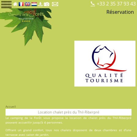
+33 2 35 37 93 43
Réservation
Accueil
Location chalet près du Thil-Riberpré
Le
camping de la Forêt
vous propose la location de chalet près du Thil-Riberpré
pouvant accueillir jusqu'à 4 personnes.
Offrant un grand confort, tous nos chalets disposent de deux chambres et d'une
terrasse avec salon de jardin.