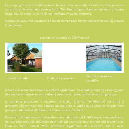
Le camping près du Thil-Riberpré de la Forêt vous accueille d'avril à octobre pour vos
vacances en
location
de chalet près du Thil-Riberpré pour 4 personnes dans un cadre
bucolique au coeur de la Forêt de Jumièges en Seine Maritime.
Découvrez aussi nos locations de
mobil homes
tout confort pouvant accueillir jusqu'à
6 personnes.
Location chalet près du Thil-Riberpré
Piscine couverte et
Location chalet
Chalet 4 personnes
chauffée
Nous vous accueillons d'avril à octobre également en emplacement de camping pour
des vacances nature en toute liberté avec votre tente, caravane ou camping car.
Le camping proposant la location de chalet près du Thil-Riberpré est situé à
Jumièges, célèbre pour son abbaye, au coeur de la Vallée de la Seine et à seulement
quelques kilomètres de Rouen, la ville aux cent clochers.
En vous installant dans votre location de chalet près du Thil-Riberpré, vous profiterez
de nos deux
piscines
chauffées dont une est couverte pour profiter des bienfaits de
l'eau en toute saison. Vous profiterez également des transats mis à votre