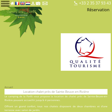
+33 2 35 37 93 43
Réservation
Accueil
Location chalet près de Sainte-Beuve-en-Rivière
Le
camping de la Forêt
vous propose la location de chalet près de Sainte-Beuve-en-
Rivière pouvant accueillir jusqu'à 4 personnes.
Offrant un grand confort, tous nos chalets disposent de deux chambres et d'une
terrasse avec salon de jardin.