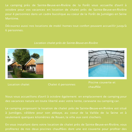
Le camping près de Sainte-Beuve-en-Rivière de la Forêt vous accueille d'avril à
octobre pour vos vacances en
location
de chalet près de Sainte-Beuve-en-Rivière
pour 4 personnes dans un cadre bucolique au coeur de la Forêt de Jumièges en Seine
Maritime.
Découvrez aussi nos locations de
mobil homes
tout confort pouvant accueillir jusqu'à
6 personnes.
Location chalet près de Sainte-Beuve-en-Rivière
Piscine couverte et
Location chalet
Chalet 4 personnes
chauffée
Nous vous accueillons d'avril à octobre également en emplacement de camping pour
des vacances nature en toute liberté avec votre tente, caravane ou camping car.
Le camping proposant la location de chalet près de Sainte-Beuve-en-Rivière est situé
à Jumièges, célèbre pour son abbaye, au coeur de la Vallée de la Seine et à
seulement quelques kilomètres de Rouen, la ville aux cent clochers.
En vous installant dans votre location de chalet près de Sainte-Beuve-en-Rivière, vous
profiterez de nos deux
piscines
chauffées dont une est couverte pour profiter des