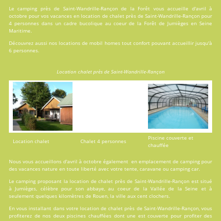
Le camping près de Saint-Wandrille-Rançon de la Forêt vous accueille d'avril à
octobre pour vos vacances en
location
de chalet près de Saint-Wandrille-Rançon pour
4 personnes dans un cadre bucolique au coeur de la Forêt de Jumièges en Seine
Maritime.
Découvrez aussi nos locations de
mobil homes
tout confort pouvant accueillir jusqu'à
6 personnes.
Location chalet près de Saint-Wandrille-Rançon
Piscine couverte et
Location chalet
Chalet 4 personnes
chauffée
Nous vous accueillons d'avril à octobre également en emplacement de camping pour
des vacances nature en toute liberté avec votre tente, caravane ou camping car.
Le camping proposant la location de chalet près de Saint-Wandrille-Rançon est situé
à Jumièges, célèbre pour son abbaye, au coeur de la Vallée de la Seine et à
seulement quelques kilomètres de Rouen, la ville aux cent clochers.
En vous installant dans votre location de chalet près de Saint-Wandrille-Rançon, vous
profiterez de nos deux
piscines
chauffées dont une est couverte pour profiter des