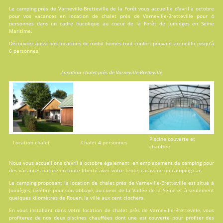
Le camping près de Varneville-Bretteville de la Forêt vous accueille d'avril à octobre
pour vos vacances en
location
de chalet près de Varneville-Bretteville pour 4
personnes dans un cadre bucolique au coeur de la Forêt de Jumièges en Seine
Maritime.
Découvrez aussi nos locations de
mobil homes
tout confort pouvant accueillir jusqu'à
6 personnes.
Location chalet près de Varneville-Bretteville
Piscine couverte et
Location chalet
Chalet 4 personnes
chauffée
Nous vous accueillons d'avril à octobre également en emplacement de camping pour
des vacances nature en toute liberté avec votre tente, caravane ou camping car.
Le camping proposant la location de chalet près de Varneville-Bretteville est situé à
Jumièges, célèbre pour son abbaye, au coeur de la Vallée de la Seine et à seulement
quelques kilomètres de Rouen, la ville aux cent clochers.
En vous installant dans votre location de chalet près de Varneville-Bretteville, vous
profiterez de nos deux
piscines
chauffées dont une est couverte pour profiter des