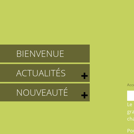
BIENVENUE
ACTUALITÉS
Accu
NOUVEAUTÉ
Le
gr
ch
Po