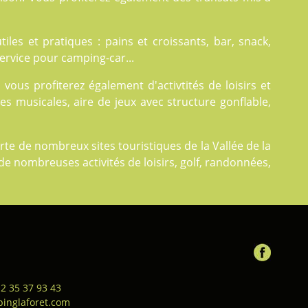
tiles et pratiques : pains et croissants, bar, snack,
 service pour camping-car...
 vous profiterez également d'
activtités
de loisirs et
es musicales, aire de jeux avec structure gonflable,
te de nombreux sites touristiques de la Vallée de la
de nombreuses activités de loisirs, golf, randonnées,
 2 35 37 93 43
inglaforet.com