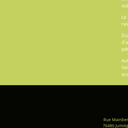
vot
Le
res
Du
d'a
pét
Aut
Sei
ac
Rue Mainber
76480 Jumiè