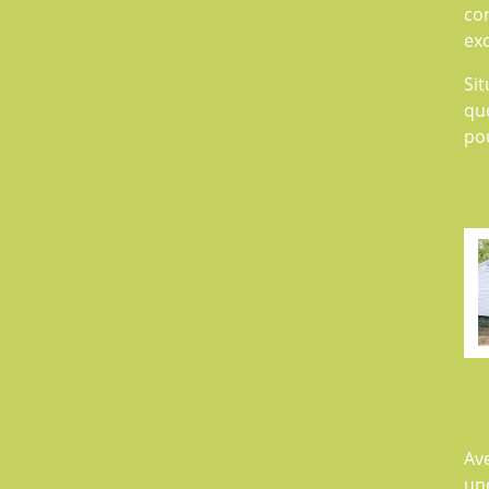
co
exc
Sit
que
po
Av
un