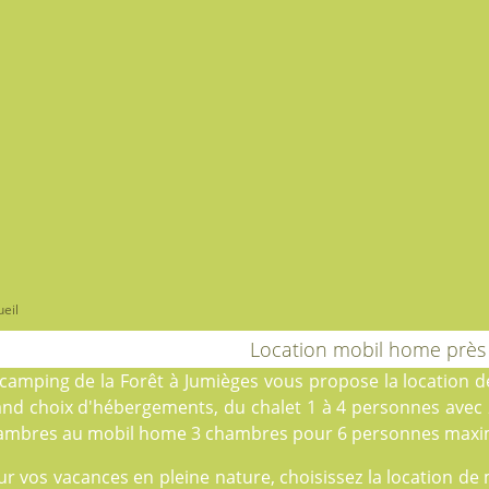
eil
Location mobil home près
camping de la Forêt
à Jumièges vous propose la location 
and choix d'hébergements, du
chalet
1 à 4 personnes avec
ambres au
mobil home
3 chambres pour 6 personnes max
ur vos vacances en pleine nature, choisissez la location d