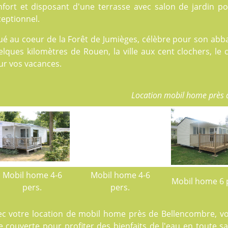
nfort et disposant d'une terrasse avec salon de jardin p
eptionnel.
ué au coeur de la Forêt de Jumièges, célèbre pour son abba
lques kilomètres de Rouen, la ville aux cent clochers, le 
ur vos vacances.
Location mobil home près 
Mobil home 4-6
Mobil home 4-6
Mobil home 6 
pers.
pers.
ec votre location de mobil home près de Bellencombre, v
e couverte pour profiter des bienfaits de l'eau en toute s