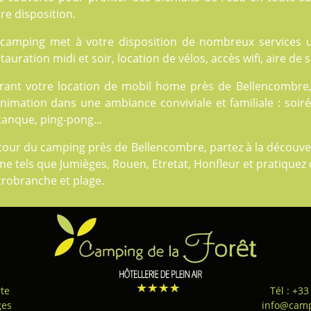
re disposition.
 camping met à votre disposition de nombreux
services
u
tauration midi et soir, location de vélos, accès wifi, aire de
rant votre location de mobil home près de Bellencombre,
nimation dans une ambiance conviviale et familiale : soiré
anque, ping-pong...
our du camping près de Bellencombre, partez à la découver
ne tels que Jumièges, Rouen, Etretat, Honfleur et pratiquez 
crobranche et plage.
te
Tél : +33
ges
info@camp