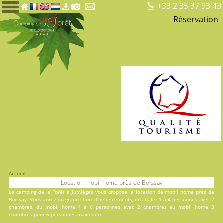
+33 2 35 37 93 43
Réservation
Accueil
Location mobil home près de Boissay
Le
camping de la Forêt
à Jumièges vous propose la location de mobil home près de
Boissay. Vous aurez un grand choix d'hébergements, du
chalet
1 à 4 personnes avec 2
chambres, du
mobil home
4 à 6 personnes avec 2 chambres au
mobil home
3
chambres pour 6 personnes maximum.