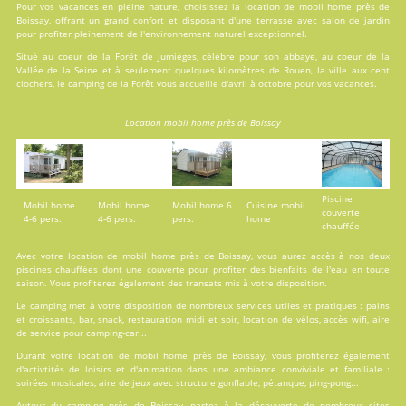
Pour vos vacances en pleine nature, choisissez la location de mobil home près de
Boissay, offrant un grand confort et disposant d'une terrasse avec salon de jardin
pour profiter pleinement de l'environnement naturel exceptionnel.
Situé au coeur de la Forêt de Jumièges, célèbre pour son abbaye, au coeur de la
Vallée de la Seine et à seulement quelques kilomètres de Rouen, la ville aux cent
clochers, le camping de la Forêt vous accueille d'avril à octobre pour vos vacances.
Location mobil home près de Boissay
Piscine
Mobil home
Mobil home
Mobil home 6
Cuisine mobil
couverte
4-6 pers.
4-6 pers.
pers.
home
chauffée
Avec votre location de mobil home près de Boissay, vous aurez accès à nos deux
piscines
chauffées dont une couverte pour profiter des bienfaits de l'eau en toute
saison. Vous profiterez également des transats mis à votre disposition.
Le camping met à votre disposition de nombreux
services
utiles et pratiques : pains
et croissants, bar, snack, restauration midi et soir, location de vélos, accès wifi, aire
de service pour camping-car...
Durant votre location de mobil home près de Boissay, vous profiterez également
d'
activtités
de loisirs et d'animation dans une ambiance conviviale et familiale :
soirées musicales, aire de jeux avec structure gonflable, pétanque, ping-pong...
Autour du camping près de Boissay, partez à la découverte de nombreux sites