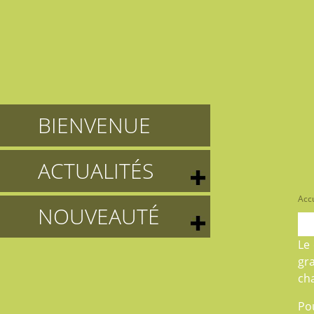
BIENVENUE
ACTUALITÉS
Accu
NOUVEAUTÉ
Le
gr
ch
Po