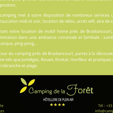
position.
 camping met à votre disposition de nombreux
services
u
tauration midi et soir, location de vélos, accès wifi, aire de
rant votre location de mobil home près de Bradiancourt,
nimation dans une ambiance conviviale et familiale : soiré
anque, ping-pong...
our du camping près de Bradiancourt, partez à la découver
ne tels que Jumièges, Rouen, Etretat, Honfleur et pratiquez 
crobranche et plage.
te
Tél : +33
ges
info@camp