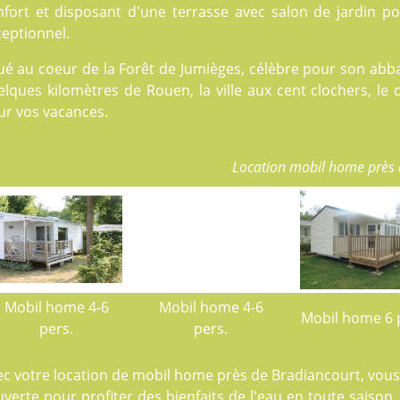
nfort et disposant d'une terrasse avec salon de jardin p
eptionnel.
ué au coeur de la Forêt de Jumièges, célèbre pour son abba
lques kilomètres de Rouen, la ville aux cent clochers, le 
ur vos vacances.
Location mobil home près 
Mobil home 4-6
Mobil home 4-6
Mobil home 6 
pers.
pers.
ec votre location de mobil home près de Bradiancourt, vou
verte pour profiter des bienfaits de l'eau en toute saison