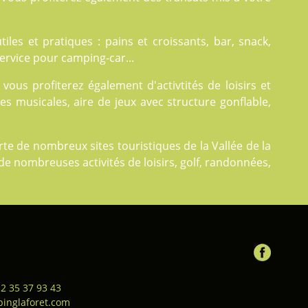
tiles et pratiques : pains et croissants, bar, snack,
 service pour camping-car...
 vous profiterez également d'
activtités
de loisirs et
es musicales, aire de jeux avec structure gonflable,
te de nombreux sites touristiques de la Vallée de la
de nombreuses activités de loisirs, golf, randonnées,
 2 35 37 93 43
inglaforet.com