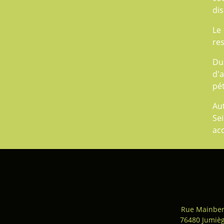
dis
Le
res
Du
d'a
pét
Aut
Sei
ac
Rue Mainber
76480 Jumiè