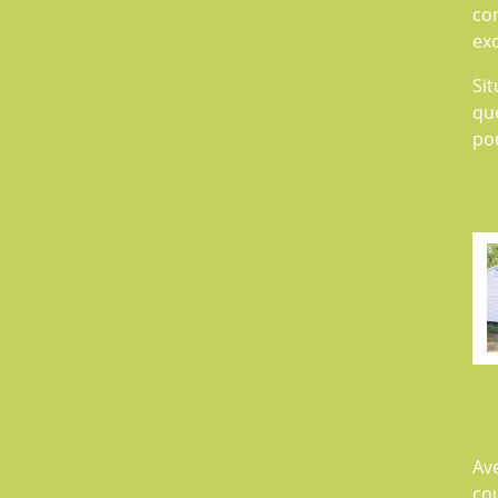
co
exc
Sit
que
po
Av
cou