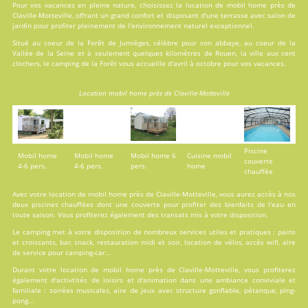
Pour vos vacances en pleine nature, choisissez la location de mobil home près de
Claville-Motteville, offrant un grand confort et disposant d'une terrasse avec salon de
jardin pour profiter pleinement de l'environnement naturel exceptionnel.
Situé au coeur de la Forêt de Jumièges, célèbre pour son abbaye, au coeur de la
Vallée de la Seine et à seulement quelques kilomètres de Rouen, la ville aux cent
clochers, le camping de la Forêt vous accueille d'avril à octobre pour vos vacances.
Location mobil home près de Claville-Motteville
Piscine
Mobil home
Mobil home
Mobil home 6
Cuisine mobil
couverte
4-6 pers.
4-6 pers.
pers.
home
chauffée
Avec votre location de mobil home près de Claville-Motteville, vous aurez accès à nos
deux
piscines
chauffées dont une couverte pour profiter des bienfaits de l'eau en
toute saison. Vous profiterez également des transats mis à votre disposition.
Le camping met à votre disposition de nombreux
services
utiles et pratiques : pains
et croissants, bar, snack, restauration midi et soir, location de vélos, accès wifi, aire
de service pour camping-car...
Durant votre location de mobil home près de Claville-Motteville, vous profiterez
également d'
activtités
de loisirs et d'animation dans une ambiance conviviale et
familiale : soirées musicales, aire de jeux avec structure gonflable, pétanque, ping-
pong...