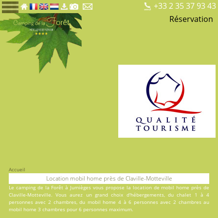
+33 2 35 37 93 43
Réservation
Accueil
Location mobil home près de Claville-Motteville
Le
camping de la Forêt
à Jumièges vous propose la location de mobil home près de
Claville-Motteville. Vous aurez un grand choix d'hébergements, du
chalet
1 à 4
personnes avec 2 chambres, du
mobil home
4 à 6 personnes avec 2 chambres au
mobil home
3 chambres pour 6 personnes maximum.