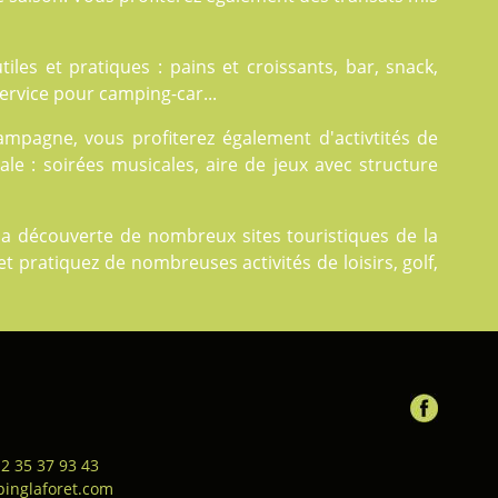
tiles et pratiques : pains et croissants, bar, snack,
 service pour camping-car...
ampagne, vous profiterez également d'
activtités
de
ale : soirées musicales, aire de jeux avec structure
a découverte de nombreux sites touristiques de la
et pratiquez de nombreuses activités de loisirs, golf,
 2 35 37 93 43
inglaforet.com