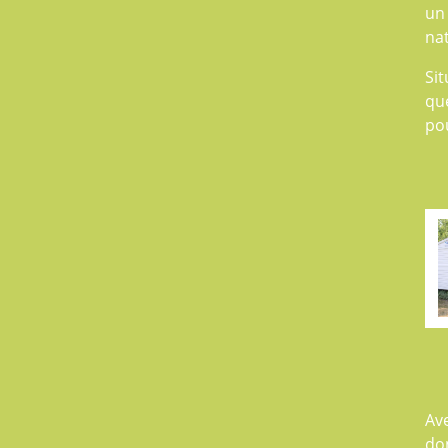
un
nat
Sit
que
po
Av
don