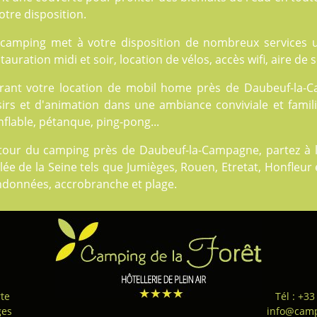
otre disposition.
 camping met à votre disposition de nombreux
services
u
tauration midi et soir, location de vélos, accès wifi, aire de
rant votre location de mobil home près de Daubeuf-la-C
sirs et d'animation dans une ambiance conviviale et famili
flable, pétanque, ping-pong...
tour du camping près de Daubeuf-la-Campagne, partez à l
lée de la Seine tels que Jumièges, Rouen, Etretat, Honfleur 
ndonnées, accrobranche et plage.
te
Tél : +33
ges
info@camp