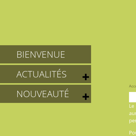
BIENVENUE
ACTUALITÉS
Accu
NOUVEAUTÉ
Le
au
pe
Po