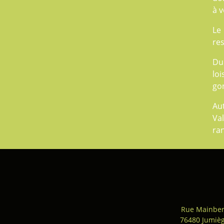
à v
Le
res
Du
loi
gon
Au
Val
ra
Rue Mainber
76480 Jumiè