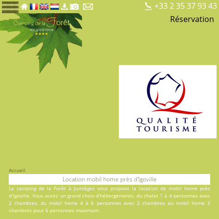
+33 2 35 37 93 43
Réservation
Accueil
Location mobil home près d'Igoville
Le
camping de la Forêt
à Jumièges vous propose la location de mobil home près
d'Igoville. Vous aurez un grand choix d'hébergements, du
chalet
1 à 4 personnes avec
2 chambres, du
mobil home
4 à 6 personnes avec 2 chambres au
mobil home
3
chambres pour 6 personnes maximum.