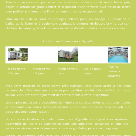
Pour vos vacances en pleine nature, choisissez la location de mobil home près
d'Igoville, offrant un grand confort et disposant d'une terrasse avec salon de jardin
pour profiter pleinement de l'environnement naturel exceptionnel.
Situé au coeur de la Forêt de Jumièges, célèbre pour son abbaye, au coeur de la
Vallée de la Seine et à seulement quelques kilomètres de Rouen, la ville aux cent
clochers, le camping de la Forêt vous accueille d'avril à octobre pour vos vacances.
Location mobil home près d'Igoville
Piscine
Mobil home
Mobil home
Mobil home 6
Cuisine mobil
couverte
4-6 pers.
4-6 pers.
pers.
home
chauffée
Avec votre location de mobil home près d'Igoville, vous aurez accès à nos deux
piscines
chauffées dont une couverte pour profiter des bienfaits de l'eau en toute
saison. Vous profiterez également des transats mis à votre disposition.
Le camping met à votre disposition de nombreux
services
utiles et pratiques : pains
et croissants, bar, snack, restauration midi et soir, location de vélos, accès wifi, aire
de service pour camping-car...
Durant votre location de mobil home près d'Igoville, vous profiterez également
d'
activtités
de loisirs et d'animation dans une ambiance conviviale et familiale :
soirées musicales, aire de jeux avec structure gonflable, pétanque, ping-pong...
Autour du camping près d'Igoville, partez à la découverte de nombreux sites