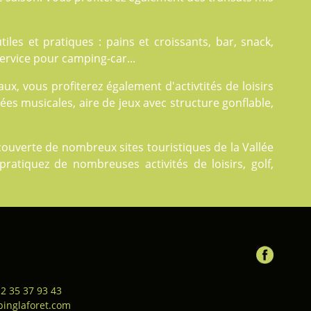
tiles et pratiques : pains et croissants, bar, snack,
 service pour camping-car...
ux, vous profiterez également d'
activtités
de loisirs
ées musicales, aire de jeux avec structure gonflable,
ouverte de nombreux sites touristiques de la Vallée
pratiquez de nombreuses activités de loisirs, golf,
 2 35 37 93 43
inglaforet.com