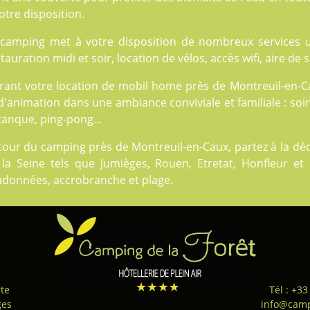
otre disposition.
 camping met à votre disposition de nombreux
services
u
tauration midi et soir, location de vélos, accès wifi, aire de
rant votre location de mobil home près de Montreuil-en-Ca
d'animation dans une ambiance conviviale et familiale : soir
anque, ping-pong...
tour du camping près de Montreuil-en-Caux, partez à la déc
 la Seine tels que Jumièges, Rouen, Etretat, Honfleur et 
ndonnées, accrobranche et plage.
te
Tél : +33
ges
info@camp