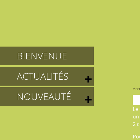
BIENVENUE
ACTUALITÉS
Accu
NOUVEAUTÉ
Le
un
2 
Po