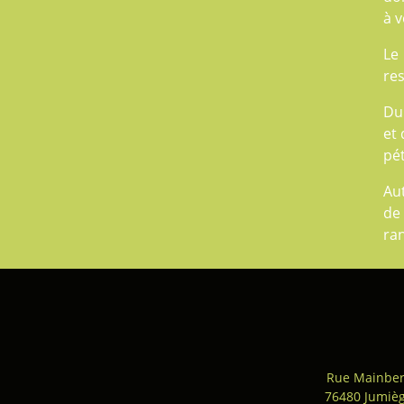
à v
Le
res
Du
et 
pét
Au
de
ra
Rue Mainber
76480 Jumiè