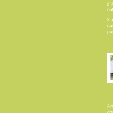
gr
nat
Sit
que
po
Av
don