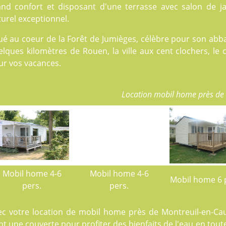
and confort et disposant d'une terrasse avec salon de j
urel exceptionnel.
ué au coeur de la Forêt de Jumièges, célèbre pour son abba
lques kilomètres de Rouen, la ville aux cent clochers, le 
ur vos vacances.
Location mobil home près de
Mobil home 4-6
Mobil home 4-6
Mobil home 6 
pers.
pers.
ec votre location de mobil home près de Montreuil-en-Ca
t une couverte pour profiter des bienfaits de l'eau en tout