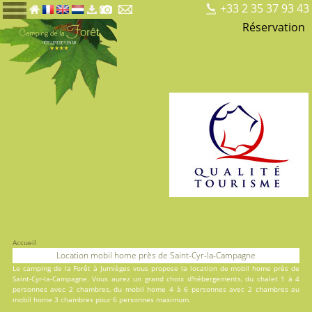
+33 2 35 37 93 43
Réservation
Accueil
Location mobil home près de Saint-Cyr-la-Campagne
Le
camping de la Forêt
à Jumièges vous propose la location de mobil home près de
Saint-Cyr-la-Campagne. Vous aurez un grand choix d'hébergements, du
chalet
1 à 4
personnes avec 2 chambres, du
mobil home
4 à 6 personnes avec 2 chambres au
mobil home
3 chambres pour 6 personnes maximum.