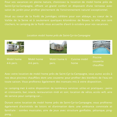
Pour vos vacances en pleine nature, choisissez la location de mobil home près de
Saint-Cyr-la-Campagne, offrant un grand confort et disposant d'une terrasse avec
salon de jardin pour profiter pleinement de l'environnement naturel exceptionnel.
Situé au coeur de la Forêt de Jumièges, célèbre pour son abbaye, au coeur de la
Vallée de la Seine et à seulement quelques kilomètres de Rouen, la ville aux cent
clochers, le camping de la Forêt vous accueille d'avril à octobre pour vos vacances.
Location mobil home près de Saint-Cyr-la-Campagne
Piscine
Mobil home
Mobil home
Mobil home 6
Cuisine mobil
couverte
4-6 pers.
4-6 pers.
pers.
home
chauffée
Avec votre location de mobil home près de Saint-Cyr-la-Campagne, vous aurez accès à
nos deux
piscines
chauffées dont une couverte pour profiter des bienfaits de l'eau en
toute saison. Vous profiterez également des transats mis à votre disposition.
Le camping met à votre disposition de nombreux
services
utiles et pratiques : pains
et croissants, bar, snack, restauration midi et soir, location de vélos, accès wifi, aire
de service pour camping-car...
Durant votre location de mobil home près de Saint-Cyr-la-Campagne, vous profiterez
également d'
activtités
de loisirs et d'animation dans une ambiance conviviale et
familiale : soirées musicales, aire de jeux avec structure gonflable, pétanque, ping-
pong...