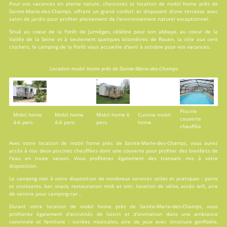
Pour vos vacances en pleine nature, choisissez la location de mobil home près de
Sainte-Marie-des-Champs, offrant un grand confort et disposant d'une terrasse avec
salon de jardin pour profiter pleinement de l'environnement naturel exceptionnel.
Situé au coeur de la Forêt de Jumièges, célèbre pour son abbaye, au coeur de la
Vallée de la Seine et à seulement quelques kilomètres de Rouen, la ville aux cent
clochers, le camping de la Forêt vous accueille d'avril à octobre pour vos vacances.
Location mobil home près de Sainte-Marie-des-Champs
Piscine
Mobil home
Mobil home
Mobil home 6
Cuisine mobil
couverte
4-6 pers.
4-6 pers.
pers.
home
chauffée
Avec votre location de mobil home près de Sainte-Marie-des-Champs, vous aurez
accès à nos deux
piscines
chauffées dont une couverte pour profiter des bienfaits de
l'eau en toute saison. Vous profiterez également des transats mis à votre
disposition.
Le camping met à votre disposition de nombreux
services
utiles et pratiques : pains
et croissants, bar, snack, restauration midi et soir, location de vélos, accès wifi, aire
de service pour camping-car...
Durant votre location de mobil home près de Sainte-Marie-des-Champs, vous
profiterez également d'
activtités
de loisirs et d'animation dans une ambiance
conviviale et familiale : soirées musicales, aire de jeux avec structure gonflable,