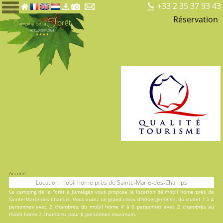
+33 2 35 37 93 43
Réservation
Accueil
Location mobil home près de Sainte-Marie-des-Champs
Le
camping de la Forêt
à Jumièges vous propose la location de mobil home près de
Sainte-Marie-des-Champs. Vous aurez un grand choix d'hébergements, du
chalet
1 à 4
personnes avec 2 chambres, du
mobil home
4 à 6 personnes avec 2 chambres au
mobil home
3 chambres pour 6 personnes maximum.