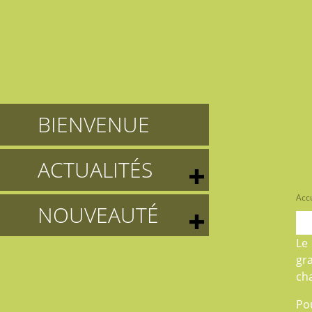
BIENVENUE
ACTUALITÉS
Accu
NOUVEAUTÉ
L
gr
ch
Po