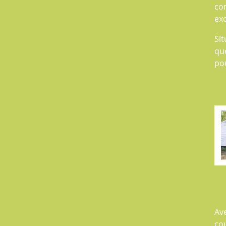
co
exc
Sit
que
po
Av
cou