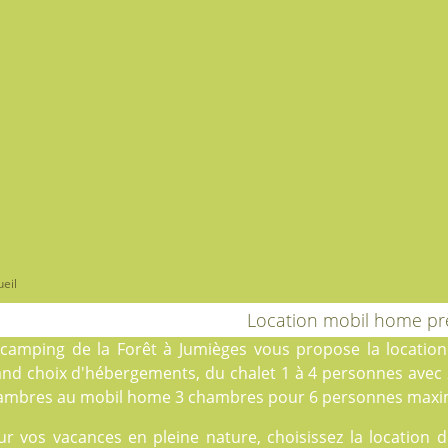
eil
Location mobil home p
e
camping de la Forêt
à Jumièges vous propose la locati
and choix d'hébergements, du
chalet
1 à 4 personnes avec
ambres au
mobil home
3 chambres pour 6 personnes max
ur vos vacances en pleine nature, choisissez la locatio