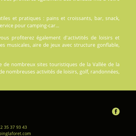
tiles et pratiques : pains et croissants, bar, snack,
 service pour camping-car...
us profiterez également d'
activtités
de loisirs et
es musicales, aire de jeux avec structure gonflable,
de nombreux sites touristiques de la Vallée de la
de nombreuses activités de loisirs, golf, randonnées,
 2 35 37 93 43
inglaforet.com