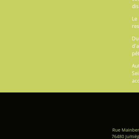
dis
Le
res
Du
d'a
pét
Au
Sei
ac
Rue Mainber
76480 Jumiè