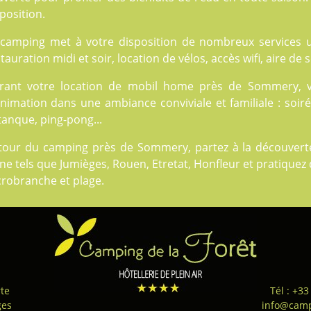
position.
 camping met à votre disposition de nombreux
services
u
tauration midi et soir, location de vélos, accès wifi, aire de
rant votre location de mobil home près de Sommery, vo
nimation dans une ambiance conviviale et familiale : soiré
anque, ping-pong...
tour du camping près de Sommery, partez à la découverte 
ne tels que Jumièges, Rouen, Etretat, Honfleur et pratiquez 
crobranche et plage.
te
Tél : +33
ges
info@camp