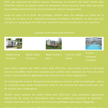
Pour vos vacances en pleine nature, choisissez la location de mobil home près
d'Yerville, offrant un grand confort et disposant d'une terrasse avec salon de jardin
pour profiter pleinement de l'environnement naturel exceptionnel.
Situé au coeur de la Forêt de Jumièges, célèbre pour son abbaye, au coeur de la
Vallée de la Seine et à seulement quelques kilomètres de Rouen, la ville aux cent
clochers, le camping de la Forêt vous accueille d'avril à octobre pour vos vacances.
Location mobil home près d'Yerville
Piscine
Mobil home
Mobil home
Mobil home 6
Cuisine mobil
couverte
4-6 pers.
4-6 pers.
pers.
home
chauffée
Avec votre location de mobil home près d'Yerville, vous aurez accès à nos deux
piscines
chauffées dont une couverte pour profiter des bienfaits de l'eau en toute
saison. Vous profiterez également des transats mis à votre disposition.
Le camping met à votre disposition de nombreux
services
utiles et pratiques : pains
et croissants, bar, snack, restauration midi et soir, location de vélos, accès wifi, aire
de service pour camping-car...
Durant votre location de mobil home près d'Yerville, vous profiterez également
d'
activtités
de loisirs et d'animation dans une ambiance conviviale et familiale :
soirées musicales, aire de jeux avec structure gonflable, pétanque, ping-pong...
Autour du camping près d'Yerville, partez à la découverte de nombreux sites