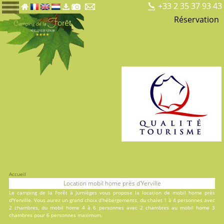
+33 2 35 37 93 43
Réservation
Accueil
Location mobil home près d'Yerville
Le
camping de la Forêt
à Jumièges vous propose la location de mobil home près
d'Yerville. Vous aurez un grand choix d'hébergements, du
chalet
1 à 4 personnes avec
2 chambres, du
mobil home
4 à 6 personnes avec 2 chambres au
mobil home
3
chambres pour 6 personnes maximum.