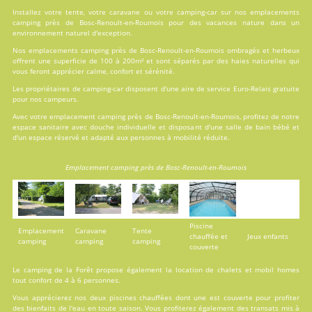
Installez votre tente, votre caravane ou votre camping-car sur nos
emplacements
camping près de Bosc-Renoult-en-Roumois pour des vacances nature dans un
environnement naturel d'exception.
Nos emplacements camping près de Bosc-Renoult-en-Roumois ombragés et herbeux
offrent une superficie de 100 à 200m² et sont séparés par des haies naturelles qui
vous feront apprécier calme, confort et sérénité.
Les propriétaires de camping-car disposent d'une aire de service Euro-Relais gratuite
pour nos campeurs.
Avec votre emplacement camping près de Bosc-Renoult-en-Roumois, profitez de notre
espace sanitaire avec douche individuelle et disposant d'une salle de bain bébé et
d'un espace réservé et adapté aux personnes à mobilité réduite.
Emplacement camping près de Bosc-Renoult-en-Roumois
Piscine
Emplacement
Caravane
Tente
chauffée et
Jeux enfants
camping
camping
camping
couverte
Le camping de la Forêt propose également la
location
de chalets et mobil homes
tout confort de 4 à 6 personnes.
Vous apprécierez nos deux
piscines
chauffées dont une est couverte pour profiter
des bienfaits de l'eau en toute saison. Vous profiterez également des transats mis à