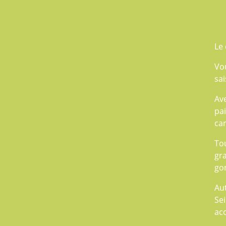
Le
Vo
sai
Av
pai
car
Tou
gr
gon
Au
Sei
ac