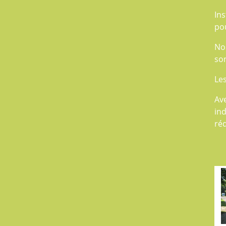
In
po
No
son
Les
Av
in
réd