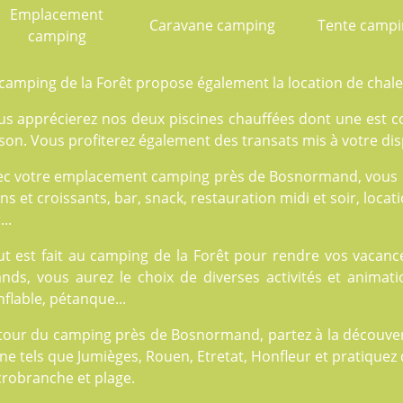
Emplacement
Caravane camping
Tente camp
camping
 camping de la Forêt propose également la
location
de chale
us apprécierez nos deux
piscines
chauffées dont une est co
son. Vous profiterez également des transats mis à votre dis
ec votre emplacement camping près de Bosnormand, vous 
ns et croissants, bar, snack, restauration midi et soir, locat
...
t est fait au
camping de la Forêt
pour rendre vos vacances
ands, vous aurez le choix de diverses
activités
et animatio
flable, pétanque...
tour du camping près de Bosnormand, partez à la découvert
ne tels que Jumièges, Rouen, Etretat, Honfleur et pratiquez 
crobranche et plage.