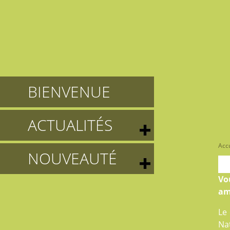
BIENVENUE
ACTUALITÉS
Accu
NOUVEAUTÉ
Vo
am
Le
Nat