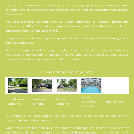
Installez votre tente, votre caravane ou votre camping-car sur nos
emplacements
camping près de Cressy pour des vacances nature dans un environnement naturel
d'exception.
Nos emplacements camping près de Cressy ombragés et herbeux offrent une
superficie de 100 à 200m² et sont séparés par des haies naturelles qui vous feront
apprécier calme, confort et sérénité.
Les propriétaires de camping-car disposent d'une aire de service Euro-Relais gratuite
pour nos campeurs.
Avec votre emplacement camping près de Cressy, profitez de notre espace sanitaire
avec douche individuelle et disposant d'une salle de bain bébé et d'un espace
réservé et adapté aux personnes à mobilité réduite.
Emplacement camping près de Cressy
Piscine
Emplacement
Caravane
Tente
chauffée et
Jeux enfants
camping
camping
camping
couverte
Le camping de la Forêt propose également la
location
de chalets et mobil homes
tout confort de 4 à 6 personnes.
Vous apprécierez nos deux
piscines
chauffées dont une est couverte pour profiter
des bienfaits de l'eau en toute saison. Vous profiterez également des transats mis à