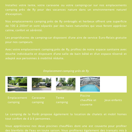
Installez votre tente, votre caravane ou votre camping-car sur nos
emplacements
camping près de Ry pour des vacances nature dans un environnement naturel
d'exception.
Nos emplacements camping près de Ry ombragés et herbeux offrent une superficie
de 100 à 200m² et sont séparés par des haies naturelles qui vous feront apprécier
calme, confort et sérénité.
Les propriétaires de camping-car disposent d'une aire de service Euro-Relais gratuite
pour nos campeurs.
Avec votre emplacement camping près de Ry, profitez de notre espace sanitaire avec
douche individuelle et disposant d'une salle de bain bébé et d'un espace réservé et
adapté aux personnes à mobilité réduite.
Emplacement camping près de Ry
Piscine
Emplacement
Caravane
Tente
chauffée et
Jeux enfants
camping
camping
camping
couverte
Le camping de la Forêt propose également la
location
de chalets et mobil homes
tout confort de 4 à 6 personnes.
Vous apprécierez nos deux
piscines
chauffées dont une est couverte pour profiter
des bienfaits de l'eau en toute saison. Vous profiterez également des transats mis à