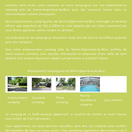
Installez votre tente, votre caravane ou votre camping-car sur nos
emplacements
camping près de Sainte-Opportune-du-Bosc pour des vacances nature dans un
environnement naturel d'exception.
Nos emplacements camping près de Sainte-Opportune-du-Bosc ombragés et herbeux
offrent une superficie de 100 à 200m² et sont séparés par des haies naturelles qui
vous feront apprécier calme, confort et sérénité.
Les propriétaires de camping-car disposent d'une aire de service Euro-Relais gratuite
pour nos campeurs.
Avec votre emplacement camping près de Sainte-Opportune-du-Bosc, profitez de
notre espace sanitaire avec douche individuelle et disposant d'une salle de bain
bébé et d'un espace réservé et adapté aux personnes à mobilité réduite.
Emplacement camping près de Sainte-Opportune-du-Bosc
Piscine
Emplacement
Caravane
Tente
chauffée et
Jeux enfants
camping
camping
camping
couverte
Le camping de la Forêt propose également la
location
de chalets et mobil homes
tout confort de 4 à 6 personnes.
Vous apprécierez nos deux
piscines
chauffées dont une est couverte pour profiter
des bienfaits de l'eau en toute saison. Vous profiterez également des transats mis à